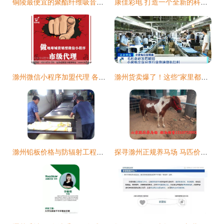
铜陵最便宜的聚酯纤维吸音板销售点及周边地区建材采购指南
康佳彩电 打造一个全新的科技视界，智启未来！
滁州微信小程序加盟代理 各行业覆盖，市场运作成熟的互联网新机遇
滁州货卖爆了！这些“家里都有”的产品，正悄悄成全国爆款
滁州铅板价格与防辐射工程铅板施工全解析 济南祥瑞提供一站式解决方案
探寻滁州正规养马场 马匹价格与婚庆旅游用马购买指南