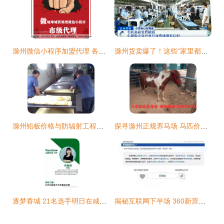
滁州微信小程序加盟代理 各行业覆盖，市场运作成熟的互联网新机遇
滁州货卖爆了！这些“家里都有”的产品，正悄悄成全国爆款
滁州铅板价格与防辐射工程铅板施工全解析 济南祥瑞提供一站式解决方案
探寻滁州正规养马场 马匹价格与婚庆旅游用马购买指南
逐梦香城 21名选手明日在咸宁角逐百万创业启动资金
揭秘互联网下半场 360新营销白皮书指引滁州销售新航向