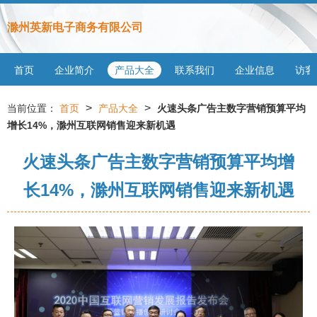
滁州英新电子商务有限公司
首页
企业简介
产品大全
联系我们
企业信息
访客
>
>
当前位置：
首页
产品大全
火速头条广告主数字营销预算平均
增长14%，滁州互联网销售迎来新机遇
火速头条广告主数字营销预算平均增
长14%，滁州互联网销售迎来新机遇