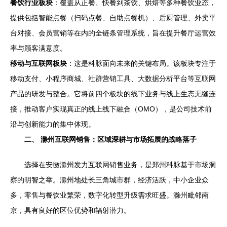
餐饮行业板块
：覆盖从正餐、快餐到茶饮、烘焙等多种餐饮业态，
提供包括智能点餐（扫码点餐、自助点餐机）、后厨管理、外卖平
台对接、会员营销等在内的全链条管理系统，旨在提升餐厅运营效
率与顾客满意度。
移动与互联网板块
：这是科脉面向未来的关键布局。该板块专注于
移动支付、小程序商城、社群营销工具、大数据分析平台等互联网
产品的研发与整合。它将前四个板块的线下业务与线上生态无缝连
接，推动客户实现真正的线上线下融合（OMO），是公司技术前
沿与创新能力的集中体现。
二、 滁州互联网销售：区域深耕与市场拓展的战略落子
选择在安徽滁州发力互联网销售业务，是郑州科脉基于市场洞
察的明智之举。滁州地处长三角城市群，经济活跃，中小企业众
多，零售与餐饮业繁荣，数字化转型升级需求旺盛。滁州毗邻南
京，具有良好的区位优势和辐射潜力。