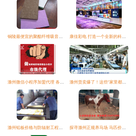
铜陵最便宜的聚酯纤维吸音板销售点及周边地区建材采购指南
康佳彩电 打造一个全新的科技视界，智启未来！
滁州微信小程序加盟代理 各行业覆盖，市场运作成熟的互联网新机遇
滁州货卖爆了！这些“家里都有”的产品，正悄悄成全国爆款
滁州铅板价格与防辐射工程铅板施工全解析 济南祥瑞提供一站式解决方案
探寻滁州正规养马场 马匹价格与婚庆旅游用马购买指南