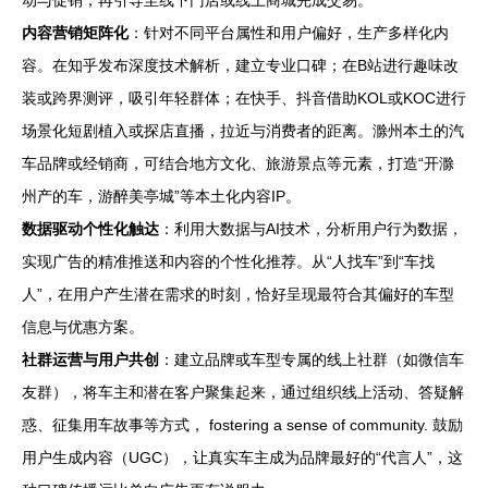
动与促销，再引导至线下门店或线上商城完成交易。
内容营销矩阵化
：针对不同平台属性和用户偏好，生产多样化内
容。在知乎发布深度技术解析，建立专业口碑；在B站进行趣味改
装或跨界测评，吸引年轻群体；在快手、抖音借助KOL或KOC进行
场景化短剧植入或探店直播，拉近与消费者的距离。滁州本土的汽
车品牌或经销商，可结合地方文化、旅游景点等元素，打造“开滁
州产的车，游醉美亭城”等本土化内容IP。
数据驱动个性化触达
：利用大数据与AI技术，分析用户行为数据，
实现广告的精准推送和内容的个性化推荐。从“人找车”到“车找
人”，在用户产生潜在需求的时刻，恰好呈现最符合其偏好的车型
信息与优惠方案。
社群运营与用户共创
：建立品牌或车型专属的线上社群（如微信车
友群），将车主和潜在客户聚集起来，通过组织线上活动、答疑解
惑、征集用车故事等方式， fostering a sense of community. 鼓励
用户生成内容（UGC），让真实车主成为品牌最好的“代言人”，这