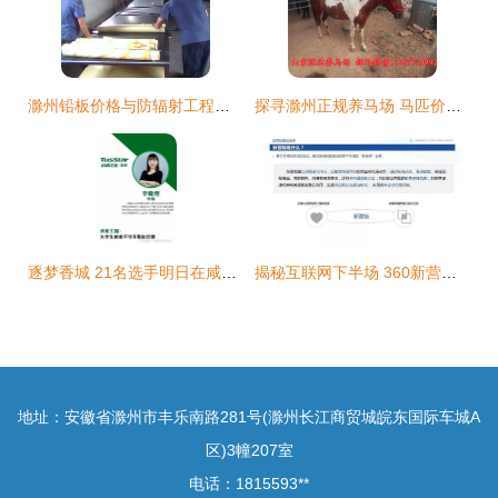
滁州铅板价格与防辐射工程铅板施工全解析 济南祥瑞提供一站式解决方案
探寻滁州正规养马场 马匹价格与婚庆旅游用马购买指南
逐梦香城 21名选手明日在咸宁角逐百万创业启动资金
揭秘互联网下半场 360新营销白皮书指引滁州销售新航向
地址：安徽省滁州市丰乐南路281号(滁州长江商贸城皖东国际车城A
区)3幢207室
电话：1815593**